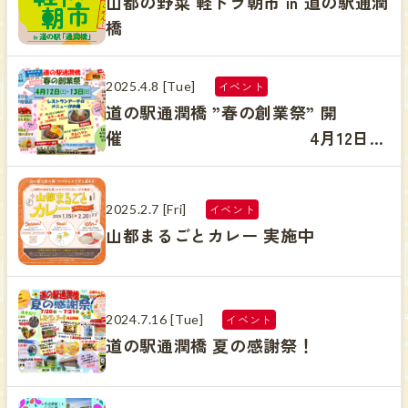
山都の野菜 軽トラ朝市 in 道の駅通潤
橋
2025.4.8 [Tue]
イベント
道の駅通潤橋 ”春の創業祭” 開
催 4月12日
（土）・13日（日）
2025.2.7 [Fri]
イベント
山都まるごとカレー 実施中
2024.7.16 [Tue]
イベント
道の駅通潤橋 夏の感謝祭！