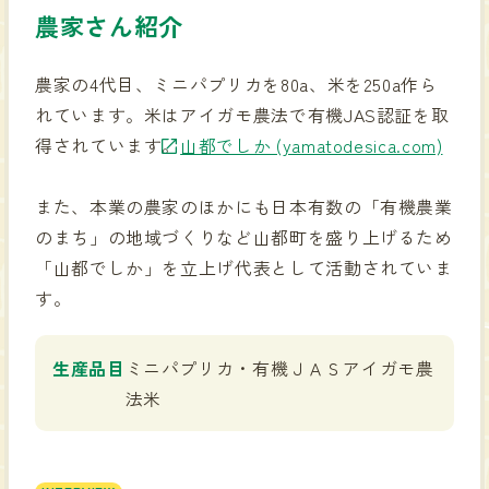
農家さん紹介
農家の4代目、ミニパプリカを80a、米を250a作ら
れています。米はアイガモ農法で有機JAS認証を取
得されています。
山都でしか (yamatodesica.com)
また、本業の農家のほかにも日本有数の「有機農業
のまち」の地域づくりなど山都町を盛り上げるため
「山都でしか」を立上げ代表として活動されていま
す。
生産品目
ミニパプリカ・有機ＪＡＳアイガモ農
法米