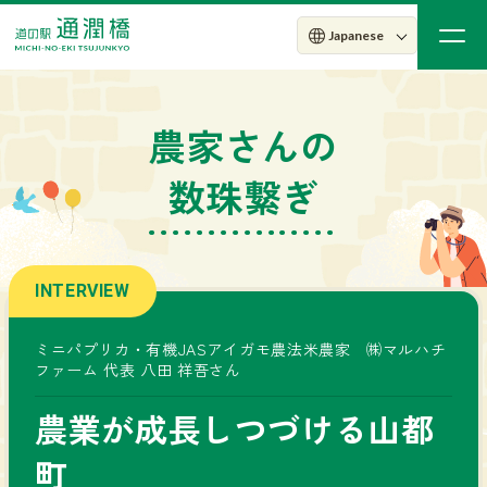
農家さんの
数珠繋ぎ
INTERVIEW
ミニパプリカ・有機JASアイガモ農法米農家 ㈱マルハチ
ファーム 代表 八田 祥吾さん
農業が成長しつづける山都
町